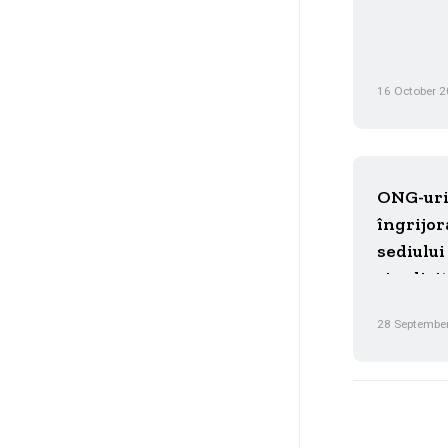
16 October 
ONG-uri
îngrijor
sediulu
și solic
eficient
28 Septembe