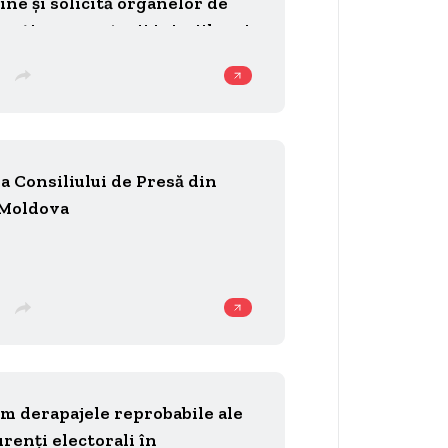
ine și solicită organelor de
ncționeze autorii injuriilor și
 verbale
 a Consiliului de Presă din
 Moldova
 derapajele reprobabile ale
renți electorali în