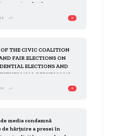
iberarea imediată a
or postului de televiziune
24
 OF THE CIVIC COALITION
 AND FAIR ELECTIONS ON
IDENTIAL ELECTIONS AND
TITUTIONAL REPUBLICAN
UM IN 2024
24
 de media condamnă
 de hărțuire a presei în