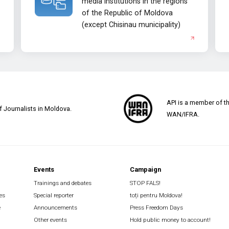
media institutions in the regions
of the Republic of Moldova
(except Chisinau municipality)
API is a member of t
of Journalists in Moldova.
WAN/IFRA.
Events
Campaign
Trainings and debates
STOP FALS!
es
Special reporter
toți pentru Moldova!
e
Announcements
Press Freedom Days
Other events
Hold public money to account!