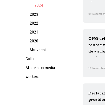
Chișină
2024
2023
09 December
2022
2021
ONG-uri
2020
tentativ
Mai vechi
de a sub
anulare
Calls
„organi
Attacks on media
12 November
repreze
workers
Declaraț
preziden