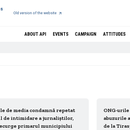
ss
Old version of the website
ABOUT API
EVENTS
CAMPAIGN
ATTITUDES
le de media condamnă repetat
ONG-urile
l de intimidare a jurnaliștilor,
abuzurile 
recurge primarul municipiului
de la Tiras