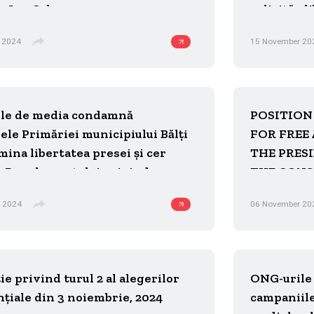
u, Ion Ceban
solicită el
jurnaliștil
 2024
15 November 20
Studio-L
le de media condamnă
POSITION
ele Primăriei municipiului Bălți
FOR FREE
mina libertatea presei și cer
THE PRES
a Regulamentului privind
THE CONS
zarea comportamentului”
REFEREND
 2024
06 November 20
ntanților mass-media
ie privind turul 2 al alegerilor
ONG-urile
țiale din 3 noiembrie, 2024
campaniile