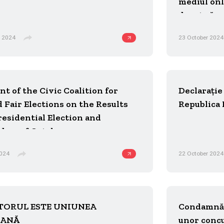
mediul onl
drept să sa
atacurilor
 2024
23 October 2024
t of the Civic Coalition for
Declarație
 Fair Elections on the Results
Republica
residential Election and
dum of October 20, 2024
2024
22 October 2024
IITORUL ESTE UNIUNEA
Condamnăm
EANĂ
unor concu