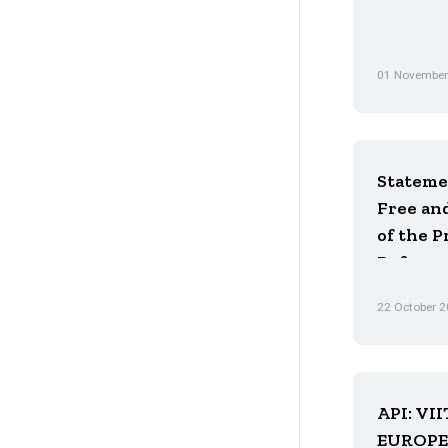
01 November
Statemen
Free and
of the P
Referen
22 October 
API: V
EUROP