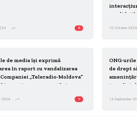
interacțiu
candidațil
să adopte 
2024
16 October 2024
cu jurnaliș
le de media își exprimă
ONG-urile 
area în raport cu vandalizarea
de drept s
i Companiei „Teleradio-Moldova”
amenințări
ită investigarea promptă și
jurnalistu
ă a cazului
r 2024
13 September 2