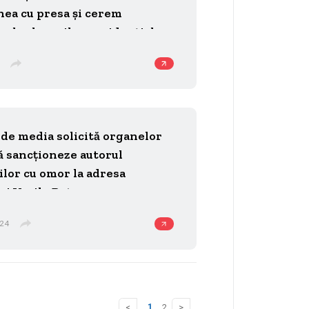
nea cu presa și cerem
or la alegerile prezidențiale
o conduită adecvată în raport
tii
de media solicită organelor
ă sancționeze autorul
lor cu omor la adresa
lui Vasile Botnaru
024
1
2