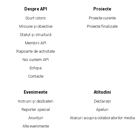
Despre API
Proiecte
Scurt istoric
Proiecte curente
Misiune și obiective
Proiecte finalizate
Statut și structură
Membrii API
Rapoarte de activitate
Noi suntem API
Echipa
Contacte
Evenimente
Atitudini
Instruiri și dezbateri
Declarații
Reporter special
Apeluri
Anunțuri
Atacuri asupra colaboratorilor media
Alte evenimente