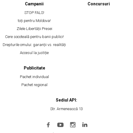
Campanii
Concursuri
STOP FALS!
toți pentru Moldova!
Zilele Libertății Presei
Cere socoteală pentru banii publici!
Drepturile omului: garanții vs. realități
Accesul la justiție
Publicitate
Pachet individual
Pachet regional
Sediul API:
Str. Armenească 13