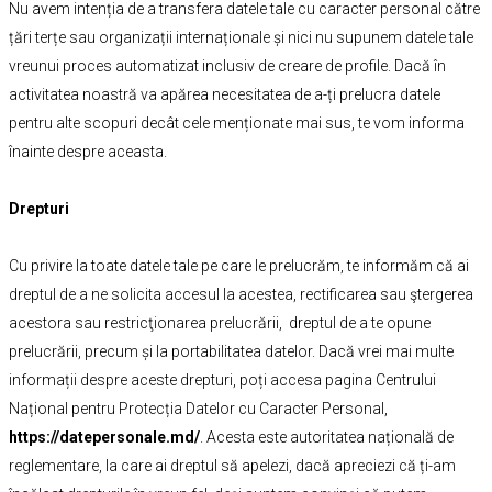
Nu avem intenția de a transfera datele tale cu caracter personal către
țări terțe sau organizații internaționale și nici nu supunem datele tale
vreunui proces automatizat inclusiv de creare de profile. Dacă în
activitatea noastră va apărea necesitatea de a-ți prelucra datele
pentru alte scopuri decât cele menționate mai sus, te vom informa
înainte despre aceasta.
Drepturi
Cu privire la toate datele tale pe care le prelucrăm, te informăm că ai
dreptul de a ne solicita accesul la acestea, rectificarea sau ştergerea
acestora sau restricţionarea prelucrării, dreptul de a te opune
prelucrării, precum și la portabilitatea datelor. Dacă vrei mai multe
informații despre aceste drepturi, poți accesa pagina Centrului
Național pentru Protecția Datelor cu Caracter Personal,
https://datepersonale.md/
. Acesta este autoritatea națională de
reglementare, la care ai dreptul să apelezi, dacă apreciezi că ți-am