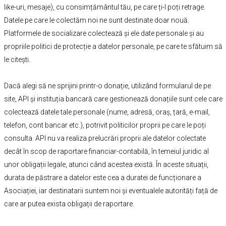
like-uri, mesaje), cu consimțământul tău, pe care ți-l poți retrage.
Datele pe care le colectăm noi ne sunt destinate doar nouă.
Platformele de socializare colectează și ele date personale și au
propriile politici de protecție a datelor personale, pe care te sfătuim să
le citești.
Dacă alegi să ne sprijini printr-o donație, utilizând formularul de pe
site, API și instituția bancară care gestionează donațiile sunt cele care
colectează datele tale personale (nume, adresă, oraș, țară, e-mail,
telefon, cont bancar etc.), potrivit politicilor proprii pe care le poți
consulta. API nu va realiza prelucrări proprii ale datelor colectate
decât în scop de raportare financiar-contabilă, în temeiul juridic al
unor obligații legale, atunci când acestea există. În aceste situații,
durata de păstrare a datelor este cea a duratei de funcționare a
Asociației, iar destinatarii suntem noi și eventualele autorități față de
care ar putea exista obligații de raportare.