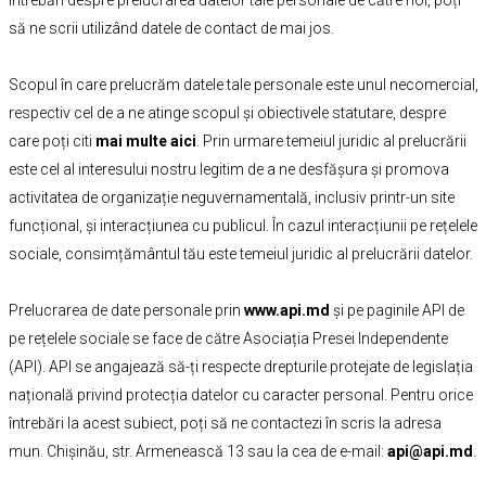
întrebări despre prelucrarea datelor tale personale de către noi, poți
să ne scrii utilizând datele de contact de mai jos.
Scopul în care prelucrăm datele tale personale este unul necomercial,
respectiv cel de a ne atinge scopul și obiectivele statutare, despre
care poți citi
mai multe aici
. Prin urmare temeiul juridic al prelucrării
este cel al interesului nostru legitim de a ne desfășura și promova
activitatea de organizație neguvernamentală, inclusiv printr-un site
funcțional, și interacțiunea cu publicul. În cazul interacțiunii pe rețelele
sociale, consimțământul tău este temeiul juridic al prelucrării datelor.
Prelucrarea de date personale prin
www.api.md
și pe paginile API de
pe rețelele sociale se face de către Asociația Presei Independente
(API). API se angajează să-ți respecte drepturile protejate de legislația
națională privind protecția datelor cu caracter personal. Pentru orice
întrebări la acest subiect, poți să ne contactezi în scris la adresa
mun. Chișinău, str. Armenească 13 sau la cea de e-mail:
api@api.md
.