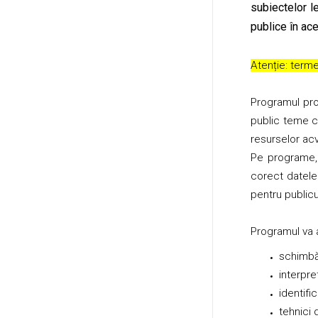
subiectelor l
publice în ac
Atenție: terme
Programul pro
public teme c
resurselor acv
Pe programe, p
corect datele 
pentru publicul
Programul va a
schimbăr
interpre
identifi
tehnici d