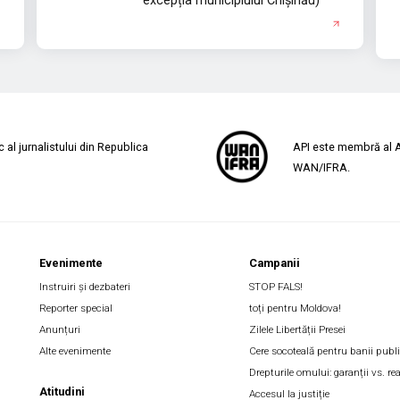
excepția municipiului Chișinău)
al jurnalistului din Republica
API este membră al As
WAN/IFRA.
Evenimente
Campanii
Instruiri și dezbateri
STOP FALS!
Reporter special
toți pentru Moldova!
Anunțuri
Zilele Libertății Presei
Alte evenimente
Cere socoteală pentru banii publi
Drepturile omului: garanții vs. rea
Atitudini
Accesul la justiție