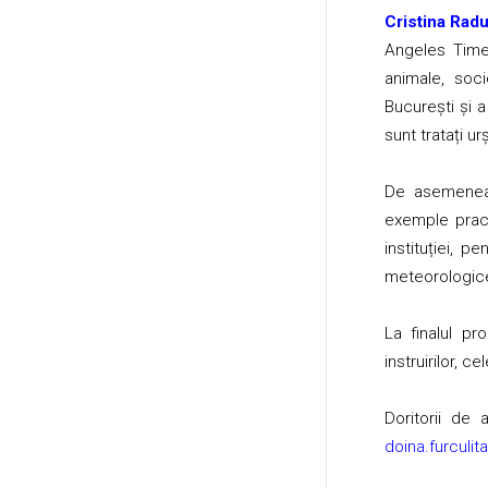
Cristina Rad
Angeles Times
animale, soci
București și 
sunt tratați ur
De asemenea, 
exemple practi
instituției, p
meteorologice,
La finalul pr
instruirilor, 
Doritorii de
doina.furculi