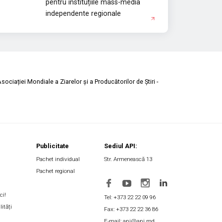
pentru instituțiile mass-media
independente regionale
ociației Mondiale a Ziarelor și a Producătorilor de Știri -
Publicitate
Sediul API:
Pachet individual
Str. Armenească 13
Pachet regional
ci!
Tel: +373 22 22 09 96
lități
Fax: +373 22 22 36 86
E-mail: api@api.md