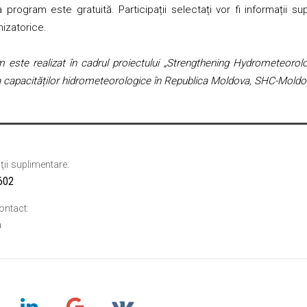
a program este gratuită. Participații selectați vor fi informații s
izatorice.
 este realizat în cadrul proiectului „Strengthening Hydrometeorol
 capacităților hidrometeorologice în Republica Moldova, SHC-Moldov
ii suplimentare:
0602
ontact:
a