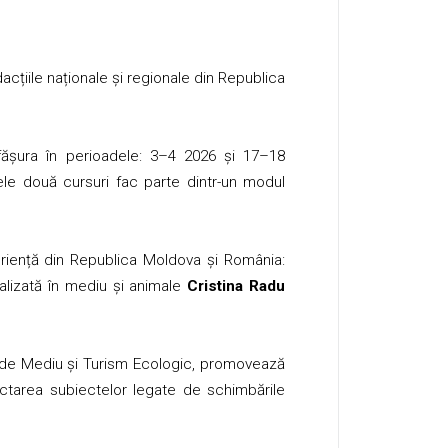
edacțiile naționale și regionale din Republica
ășura în perioadele: 3–4 2026 și 17–18
le două cursuri fac parte dintr-un modul
periență din Republica Moldova și România:
alizată în mediu și animale
Cristina Radu
lor de Mediu și Turism Ecologic, promovează
eflectarea subiectelor legate de schimbările