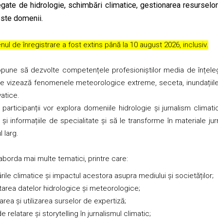
egate de hidrologie, schimbări climatice, gestionarea resurselor 
este domenii.
nul de înregistrare a fost extins până la 10 august 2026, inclusiv.
pune să dezvolte competențele profesioniștilor media de înțelege
e vizează fenomenele meteorologice extreme, seceta, inundațiile 
atice.
articipanții vor explora domeniile hidrologie și jurnalism climati
și informațiile de specialitate și să le transforme în materiale jurn
 larg.
borda mai multe tematici, printre care:
ile climatice și impactul acestora asupra mediului și societăților;
tarea datelor hidrologice și meteorologice;
carea și utilizarea surselor de expertiză;
e relatare și storytelling în jurnalismul climatic;