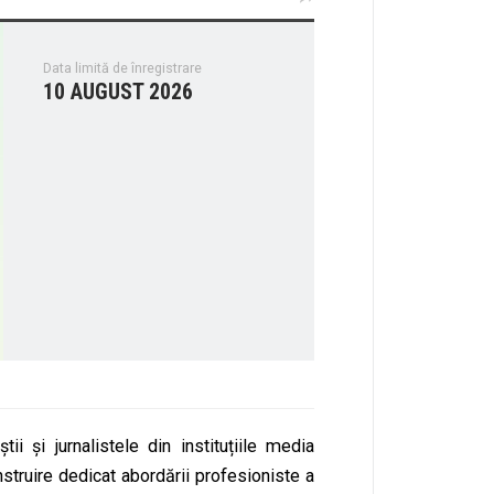
Data limită de înregistrare
10 AUGUST 2026
ii și jurnalistele din instituțiile media
struire dedicat abordării profesioniste a