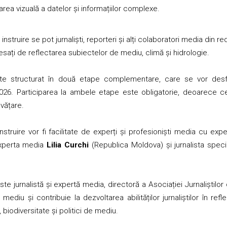
rea vizuală a datelor și informațiilor complexe.
nstruire se pot jurnaliști, reporteri și alți colaboratori media din r
sați de reflectarea subiectelor de mediu, climă și hidrologie.
te structurat în două etape complementare, care se vor desf
26. Participarea la ambele etape este obligatorie, deoarece ce
vățare.
instruire vor fi facilitate de experți și profesioniști media cu ex
 experta media
Lilia Curchi
(Republica Moldova) și jurnalista speci
ste jurnalistă și expertă media, directoră a Asociației Jurnaliști
 mediu și contribuie la dezvoltarea abilităților jurnaliștilor în r
 biodiversitate și politici de mediu.