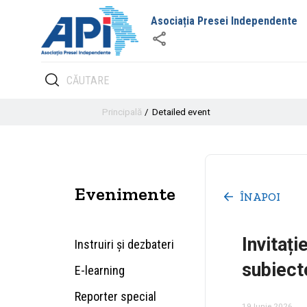
Asociația Presei Independente
Principală
Detailed event
Evenimente
ÎNAPOI
Invitați
Instruiri și dezbateri
subiect
E-learning
Reporter special
19 Iunie 2026