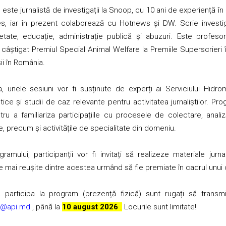
u
este jurnalistă de investigații la Snoop, cu 10 ani de experiență î
, iar în prezent colaborează cu Hotnews și DW. Scrie investigaț
etate, educație, administrație publică și abuzuri. Este profeso
a câștigat Premiul Special Animal Welfare la Premiile Superscrieri 
șii în România.
unele sesiuni vor fi susținute de experți ai Serviciului Hidr
ce și studii de caz relevante pentru activitatea jurnaliștilor. Pro
entru a familiariza participațiile cu procesele de colectare, anali
 precum și activitățile de specialitate din domeniu.
ogramului, participanții vor fi invitați să realizeze materiale jur
cele mai reușite dintre acestea urmând să fie premiate în cadrul unu
 a participa la program (prezență fizică) sunt rugați să tra
ta@api.md
, până la
10 august 2026
.
Locurile sunt limitate!