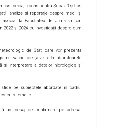
n mass-media, a scris pentru Școala9 și Los
ii, analize și reportaje despre medii și
r asociat la Facultatea de Jurnalism din
în 2022 și 2024 cu investigații despre cum
ometeorologic de Stat, care vor prezenta
gramul va include și vizite în laboratoarele
ză și interpretare a datelor hidrologice și
nalistice pe subiectele abordate în cadrul
i concurs tematic.
nsmită un mesaj de confirmare pe adresa