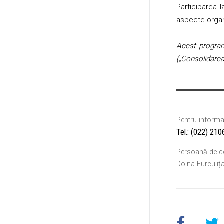
Participarea l
aspecte organ
Acest program
(„Consolidarea
Pentru informaţ
Tel.: (022) 21
Persoană de c
Doina Furculiț