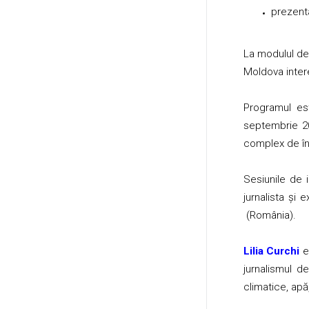
prezenta
La modulul de i
Moldova intere
Programul es
septembrie 20
complex de în
Sesiunile de 
jurnalista și
(România).
Lilia Curchi
e
jurnalismul de
climatice, apă,