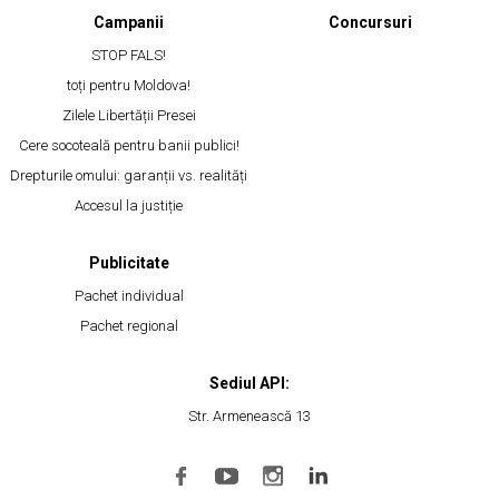
Campanii
Concursuri
STOP FALS!
toți pentru Moldova!
Zilele Libertății Presei
Cere socoteală pentru banii publici!
Drepturile omului: garanții vs. realități
Accesul la justiție
Publicitate
Pachet individual
Pachet regional
Sediul API:
Str. Armenească 13