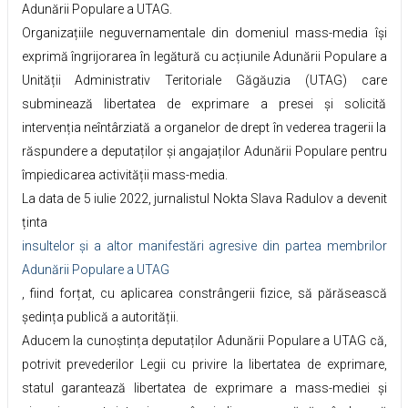
Adunării Populare a UTAG.
Organizațiile neguvernamentale din domeniul mass-media își
exprimă îngrijorarea în legătură cu acțiunile Adunării Populare a
Unității Administrativ Teritoriale Găgăuzia (UTAG) care
subminează libertatea de exprimare a presei și solicită
intervenția neîntârziată a organelor de drept în vederea tragerii la
răspundere a deputaților și angajaților Adunării Populare pentru
împiedicarea activității mass-media.
La data de 5 iulie 2022, jurnalistul Nokta Slava Radulov a devenit
ținta
insultelor și a altor manifestări agresive din partea membrilor
Adunării Populare a UTAG
, fiind forțat, cu aplicarea constrângerii fizice, să părăsească
ședința publică a autorității.
Aducem la cunoștința deputaților Adunării Populare a UTAG că,
potrivit prevederilor Legii cu privire la libertatea de exprimare,
statul garantează libertatea de exprimare a mass-mediei și