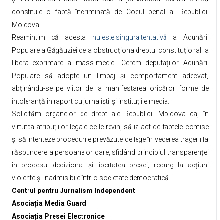
constituie o faptă încriminată de Codul penal al Republicii
Moldova.
Reamintim că acesta
nu este singura tentativă
a Adunării
Populare a Găgăuziei de a obstrucționa dreptul constituțional la
libera exprimare a mass-mediei. Cerem deputaților Adunării
Populare să adopte un limbaj și comportament adecvat,
abținându-se pe viitor de la manifestarea oricăror forme de
intoleranță în raport cu jurnaliștii și instituțiile media.
Solicităm organelor de drept ale Republicii Moldova ca, în
virtutea atribuțiilor legale ce le revin, să ia act de faptele comise
și să intenteze procedurile prevăzute de lege în vederea tragerii la
răspundere a persoanelor care, sfidând principiul transparenței
în procesul decizional și libertatea presei, recurg la acțiuni
violente și inadmisibile într-o societate democratică.
Centrul pentru Jurnalism Independent
Asociația Media Guard
Asociația Presei Electronice