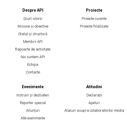
Despre API
Proiecte
Scurt istoric
Proiecte curente
Misiune și obiective
Proiecte finalizate
Statut și structură
Membrii API
Rapoarte de activitate
Noi suntem API
Echipa
Contacte
Evenimente
Atitudini
Instruiri și dezbateri
Declarații
Reporter special
Apeluri
Anunțuri
Atacuri asupra colaboratorilor media
Alte evenimente