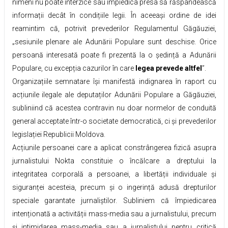
nimeni nu poate interzice sau împiedica presa să răspândească
informații decât în condițiile legii. În aceeași ordine de idei
reamintim că, potrivit prevederilor Regulamentul Găgăuziei,
„sesiunile plenare ale Adunării Populare sunt deschise. Orice
persoană interesată poate fi prezentă la o ședință a Adunării
Populare, cu excepția cazurilor în care
legea prevede altfel
”.
Organizațiile semnatare își manifestă indignarea în raport cu
acțiunile ilegale ale deputaților Adunării Populare a Găgăuziei,
subliniind că acestea contravin nu doar normelor de conduită
general acceptate într-o societate democratică, ci și prevederilor
legislației Republicii Moldova.
Acțiunile persoanei care a aplicat constrângerea fizică asupra
jurnalistului Nokta constituie o încălcare a dreptului la
integritatea corporală a persoanei, a libertății individuale și
siguranței acesteia, precum și o ingerință adusă drepturilor
speciale garantate jurnaliștilor. Subliniem că împiedicarea
intenționată a activității mass-media sau a jurnalistului, precum
și intimidarea mass-media sau a jurnalistului pentru critică